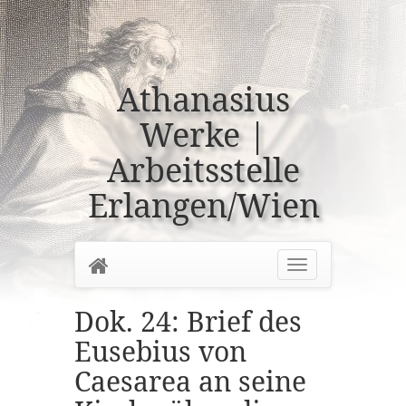
Athanasius
Werke |
Arbeitsstelle
Erlangen/Wien
Home
Toggle
navigation
Dok. 24: Brief des
Eusebius von
Caesarea an seine