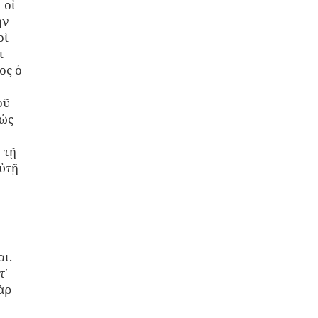
 οἱ
ὴν
οἱ
ι
ος ὁ
οῦ
 ὡς
 τῇ
αὐτῇ
ι.
τ᾽
ὰρ