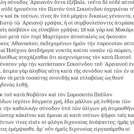
λη σύνοδος ᾿Αρειανὸν ὄντα ἐξέβαλε. τοῦτο δὲ οὐδὲ αὐτοὶ
 οὐδὲ ἠρνοῦντο τὸν Πιστὸν ὑπὸ Σεκούνδου ἐσχηκέναι τ
ν καὶ ἐκ τούτων, τίνες ἂν ὑπὸ μέμψιν δικαίως γένοιντο, 
 Πιστῷ τῷ ᾿Αρειανῷ γράψαι, ἢ οἱ συμβουλεύοντες ἀτιμάσα
οῖς ἀσεβέσιν ὡς εὐσεβέσι γράψαι; 18 καὶ γὰρ καὶ Μακάρι
ίου μετὰ τῶν περὶ Μαρτύριον ἀποσταλεὶς ὡς ἤκουσεν
ρους ᾿Αθανασίου, ἐκδεχομένων ἡμῶν τὴν παρουσίαν αὐτ
αὶ ̔Ησύχιον ἀπεδήμησε νυκτὸς καίτοι νοσῶν τῷ σώματι,
λούθως στοχάζεσθαι ὅτι αἰσχυνόμενος τὸν κατὰ Πιστοῦ
ύνατον γὰρ τὴν κατάστασιν Σεκούνδου τοῦ ᾿Αρειανοῦ ἐν
. ἀτιμία γὰρ ἀληθῶς αὕτη κατὰ τῆς συνόδου καὶ τῶν ἐν 
ν τὰ μετὰ τοσαύτης σπουδῆς καὶ εὐλαβείας ὡς θεοῦ
ηδενὸς λυθῇ.
 ἐκ τοῦ κατὰ Νοβάτον καὶ τὸν Σαμοσατέα Παῦλον
δων ἰσχύειν δόγματα χρή, ἔδει μᾶλλον μὴ λυθῆναι τῶν
ι τὴν καθολικὴν σύνοδον ὑπὸ τῶν ὀλίγων μὴ ἀτιμασθῆνα
 ὥσπερ κἀκεῖνοι καὶ ὅμοιαι αἱ κατὰ τούτων ψῆφοι ταῖς κα
έντων τίνες εἰσὶν οἱ φλόγα διχονοίας ἀνάψαντες; ἡμᾶς γ
ες ἐμέμψασθε. ἆρ᾽ οὖν ἡμεῖς διχονοίας εἰργασάμεθα οἱ