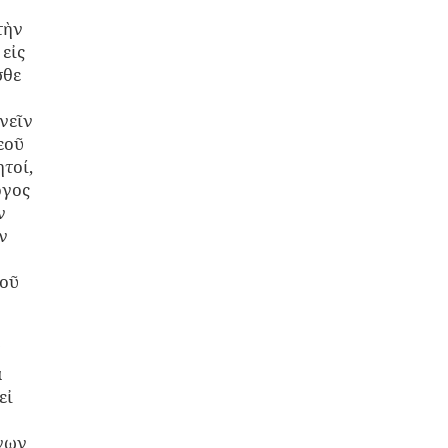
τὴν
εἰς
σθε
νεῖν
εοῦ
τοί,
όγος
ν
ν
τοῦ
᾽
α
εἰ
ήνων