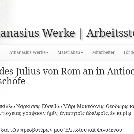
anasius Werke | Arbeitsst
s
Athanasius Werke
Materialien
Mitarbeiter
Förd
 des Julius von Rom an in Antio
schöfe
Φλακίλλῳ Ναρκίσσῳ Εὐσεβίῳ Μάρι Μακεδονίῳ Θεοδώρῳ κ
Αντιοχείας γράψασιν ἡμῖν, ἀγαπητοῖς ἀδελφοῖς, ἐν κυρίῳ
 διὰ τῶν πρεσβυτέρων μου ᾿Ελπιδίου καὶ Φιλοξένου