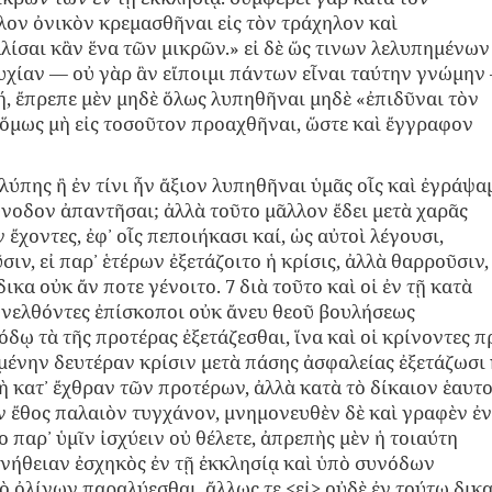
ον ὀνικὸν κρεμασθῆναι εἰς τὸν τράχηλον καὶ
ίσαι κἂν ἕνα τῶν μικρῶν.» εἰ δὲ ὥς τινων λελυπημένων
υχίαν ― οὐ γὰρ ἂν εἴποιμι πάντων εἶναι ταύτην γνώμην
ή, ἔπρεπε μὲν μηδὲ ὅλως λυπηθῆναι μηδὲ «ἐπιδῦναι τὸν
ὲ ὅμως μὴ εἰς τοσοῦτον προαχθῆναι, ὥστε καὶ ἔγγραφον
 λύπης ἢ ἐν τίνι ἦν ἄξιον λυπηθῆναι ὑμᾶς οἷς καὶ ἐγράψα
ύνοδον ἀπαντῆσαι; ἀλλὰ τοῦτο μᾶλλον ἔδει μετὰ χαρᾶς
 ἔχοντες, ἐφ᾽ οἷς πεποιήκασι καί, ὡς αὐτοὶ λέγουσι,
ιν, εἰ παρ᾽ ἑτέρων ἐξετάζοιτο ἡ κρίσις, ἀλλὰ θαρροῦσιν,
ικα οὐκ ἄν ποτε γένοιτο. 7 διὰ τοῦτο καὶ οἱ ἐν τῇ κατὰ
νελθόντες ἐπίσκοποι οὐκ ἄνευ θεοῦ βουλήσεως
δῳ τὰ τῆς προτέρας ἐξετάζεσθαι, ἵνα καὶ οἱ κρίνοντες π
ένην δευτέραν κρίσιν μετὰ πάσης ἀσφαλείας ἐξετάζωσι 
μὴ κατ᾽ ἔχθραν τῶν προτέρων, ἀλλὰ κατὰ τὸ δίκαιον ἑαυτ
ον ἔθος παλαιὸν τυγχάνον, μνημονευθὲν δὲ καὶ γραφὲν ἐν
 παρ᾽ ὑμῖν ἰσχύειν οὐ θέλετε, ἀπρεπὴς μὲν ἡ τοιαύτη
υνήθειαν ἐσχηκὸς ἐν τῇ ἐκκλησίᾳ καὶ ὑπὸ συνόδων
 ὀλίγων παραλύεσθαι, ἄλλως τε <εἰ> οὐδὲ ἐν τούτῳ δικ