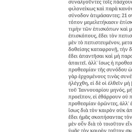
συναλγοῦντες τοῖς πάσχουσ
φιλονείκως καὶ παρὰ κανό
σύνοδον ἀτιμάσαντες; 21 οὐ
τόπον μεμελετήκασιν ἐπίσκ
τιμὴν τῶν ἐπισκόπων καὶ μ
ἐπισκόπους, ἔδει τὸν πεπισ
μὲν τὸ πεπιστευμένον, μετα
δοθείσης καταφρονῇ, τὴν 
ἔδει ἀπαντῆσαι καὶ μὴ παρα
ἀπαιτεῖ. ἀλλ᾽ ἴσως ἡ προθε
προθεσμίαν τῆς συνόδου ὡρί
γὰρ ἐρχομένους τινὰς συνέ
ἠλέγχθη, εἰ δὲ οἱ ἐλθεῖν 
τοῦ ᾿Ιαννουαρίου μηνός, μ
προεῖπον, εἰ ἐθάρρουν οὐ 
προθεσμίαν ὁρῶντες, ἀλλ᾽ ἐ
ἴσως διὰ τὸν καιρὸν οὐκ ἀ
ἔδει ἡμᾶς σκοπήσαντας τὸν
μὲν οὖν διὰ τὸ τοιοῦτον εἶ
ὑμᾶς τὸν καιρὸν τοῦτον σκ