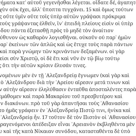
ήματα κατ᾽ αὐτοῦ γεγενῆσθαι λέγεται. οἴδατε δέ, ἀγαπητ
χὺν οὐκ ἔχει, ἀλλ᾽ ὕποπτα τυγχάνει. 15 καὶ ὅμως τούτων
ς οὔτε ὑμῖν οὔτε τοῖς ὑπὲρ αὐτῶν γράψασι πρόκριμα
ὺς γράψαντας ἐλθεῖν, ἵν᾽ ἐπειδὴ πλείους εἰσὶν οἱ ὑπὲρ
δου πάντα ἐξετασθῇ πρὸς τὸ μηδὲ τὸν ἀναίτιον
εύθυνον ὡς καθαρὸν λογισθῆναι. οὐκοῦν οὐ παρ᾽ ἡμῶν
παρ᾽ ἐκείνων τῶν ἁπλῶς καὶ ὡς ἔτυχε τοὺς παρὰ πάντων
 καὶ παρὰ γνώμην τῶν κρινάντων δεξαμένων. οἱ γὰρ
ἰσι σὺν Χριστῷ, οἱ δὲ ἔτι καὶ νῦν ἐν τῷ βίῳ τούτῳ
 ὅτι τὴν αὐτῶν κρίσιν ἔλυσάν τινες.
ενομένων μὲν ἐν τῇ ᾿Αλεξανδρείᾳ ἔγνωμεν (καὶ γὰρ καὶ
ὸ ᾿Αλεξάνδρου διὰ τὴν ᾿Αρείου αἵρεσιν μετά τινων καὶ
ν αὐτὴν αἵρεσιν ἐληλύθασιν ἐνταῦθα ἀποσταλέντες παρὰ
 ἐμάθομεν καὶ παρὰ Μακαρίου τοῦ πρεσβυτέρου καὶ
ν διακόνων. πρὸ τοῦ γὰρ ἀπαντῆσαι τοὺς ᾿Αθανασίου
 ἡμᾶς γράφειν ἐν ᾿Αλεξανδρείᾳ Πιστῷ τινι, ἡνίκα καὶ
᾿Αλεξανδρείᾳ ἦν. 17 τοῦτον δὲ τὸν Πιστὸν οἱ ᾿Αθανασίου
ραγενόμενοι ἀπέδειξαν εἶναι ᾿Αρειανὸν ἐκβληθέντα μὲν
 καὶ τῆς κατὰ Νίκαιαν συνόδου, κατασταθέντα δὲ ὑπὸ