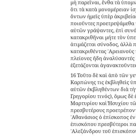
μὴ παρεῖναι, ἔνθα τὰ ὑπομν
ὅτι τὰ κατὰ μονομέρειαν ἰσ
ὄντων ἡμεῖς ὑπὲρ ἀκριβεία
ποιοῦντες προετρεψάμεθα το
αὐτῶν γράψαντες, ἐπὶ συνό
κατακριθῆναι μήτε τὸν ὑπ
ἀτιμάζεται σύνοδος, ἀλλὰ 
κατακριθέντας ᾿Αρειανοὺς
πλείονες ἤδη ἀναλύσαντές ε
ἐξετάζονται ἀγανακτοῦντες
16 Τοῦτο δὲ καὶ ἀπὸ τῶν γ
Καρπώνης τις ἐκβληθεὶς ὑπ
αὐτῶν ἐκβληθέντων διὰ τὴ
Γρηγορίου τινός), ὅμως δὲ
Μαρτυρίου καὶ ̔Ησυχίου τῶ
πρεσβυτέρους προετρέποντο
᾿Αθανάσιος ὁ ἐπίσκοπος ἐν 
ἐπισκόπου πρεσβύτεροι πα
᾿Αλεξάνδρου τοῦ ἐπισκόπου