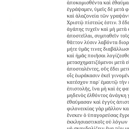
ἀποκομισθέντα καὶ ἐθαύμασ
ἐγράψαμεν, ὑμεῖς δὲ μετὰ φ
καὶ ἀλαζονεία τῶν γραψάντ
Χριστῷ πίστεώς ἐστιν. 3 ἔδ
ἀγάπης τυχεῖν καὶ μὴ μετὰ
ἀποστεῖλαι, συμπαθεῖν τοῖ
θᾶττον λύσιν λαβόντα διορ
μήτε ὑμᾶς τινες διαβάλλωσι
καὶ ἡμᾶς ποιῆσαι λογίζεσθα
μετασχηματιζόμενοι μετὰ εἰ
ἀποσταλέντες, οὓς ἔδει με
οἷς ἑωράκασιν ἐκεῖ γινομέ
κατέσχον παρ᾽ ἐμαυτῷ τὴν ἐ
ἐπιστολῆς, ἵνα μὴ καὶ ἐς 
μηδενὸς ἐλθόντος ἀνάγκη 
ἐθαύμασαν καὶ ἐγγὺς ἀπιστ
φιλονεικίας γὰρ μᾶλλον καὶ
ἕνεκεν ὁ ὑπαγορεύσας ἔγρα
ἐκκλησιαστικοῖς οὐ λόγων 
μὴ σκανδαλίζειν ἕνα τῶν μ