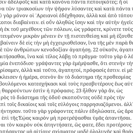
ιν ἀδελφοῖς καὶ κατὰ κανόνα πάντα πεποιηκότες; ἢ οἱ
να τῶν τριακοσίων τὴν ψῆφον λύσαντες καὶ κατὰ πάντα 
 γὰρ μόνον οἱ ᾿Αρειανοὶ ἐδέχθησαν, ἀλλὰ καὶ ἀπὸ τόπου 
οποι διαβαίνειν. εἰ οὖν ἀληθῶς ἴσην καὶ τὴν αὐτὴν ἡγεῖ
ὴ ἐκ τοῦ μεγέθους τῶν πόλεων, ὡς γράφετε, κρίνετε τοὺς
τευμένον μικρὰν μένειν ἐν τῇ πιστευθείσῃ καὶ μὴ ἐξουθε
βαίνειν δὲ εἰς τὴν μὴ ἐγχειρισθεῖσαν, ἵνα τῆς μὲν παρὰ θ
δὲ τῶν ἀνθρώπων κενοδοξίαν ἀγαπήσῃ. 22 οὐκοῦν, ἀγαπη
ιτήσασθαι, ἵνα καὶ τέλος λάβῃ τὸ πρᾶγμα· τοῦτο γὰρ ὁ λ
σμία ἐνεπόδισε· γράψαντες γὰρ ἐμέμψασθε, ὅτι στενὴν τὴ
σαμεν, ἀλλὰ καὶ τοῦτο, ἀγαπητοί, πρόφασίς ἐστιν. εἰ μὲ
κλεισεν ἡ ἡμέρα, στενὸν ἂν τὸ διάστημα τῆς προθεσμίας
μὴ βουλόμενοι κατεσχήκασι καὶ τοὺς πρεσβυτέρους ἕως αὐ
ὴ θαρρούντων ἐστὶν ἡ πρόφασις. 23 ἦλθον γὰρ ἄν, ὡς
πρὸς τὸ διάστημα τῆς ὁδοῦ σκοποῦντες οὐδὲ πρὸς τὴν
πὶ τοῖς δικαίοις καὶ τοῖς εὐλόγοις παρρησιαζόμενοι. ἀλλ
πήντησαν. τοῦτο γὰρ γράφοντες πάλιν ἐδηλώσατε, ὡς ἄρ
 ἐπὶ τῆς ̔Εῴας καιρὸν μὴ προτρέψασθαι ὑμᾶς ἀπαντῆσαι. 
ναι τὸν καιρὸν οὐκ ἀπηντήσατε, ὥς φατε, ἔδει προτέρους
οπήσαντας μὴ αἰτίους σχίσματος μηδὲ ὀλολυγῆς καὶ θρ