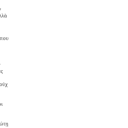
ν
λλὰ
ν
όπου
ν
ες
 οὐχ
οι
εώτῃ