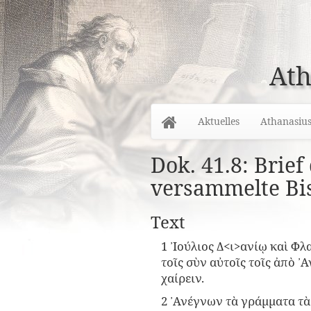
Ath
Home
Aktuelles
Athanasiu
Dok. 41.8: Brief
versammelte Bi
Text
1 ᾿Ιούλιος Δ<ι>ανίῳ καὶ 
τοῖς σὺν αὐτοῖς τοῖς ἀπὸ ᾿
χαίρειν.
2 ᾿Ανέγνων τὰ γράμματα τὰ