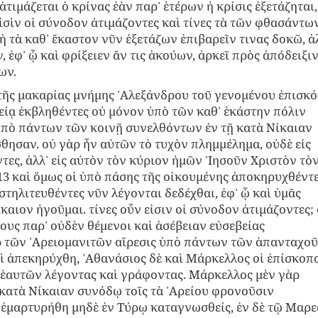
ἀτιμάζεται ὁ κρίνας ἐὰν παρ᾽ ἑτέρων ἡ κρίσις ἐξετάζηται,
εἰσὶν οἱ σύνοδον ἀτιμάζοντες καὶ τίνες τὰ τῶν φθασάντω
μὴ τὰ καθ᾽ ἕκαστον νῦν ἐξετάζων ἐπιβαρεῖν τινας δοκῶ, ἀ
, ἐφ᾽ ᾧ καὶ φρίξειεν ἄν τις ἀκούων, ἀρκεῖ πρὸς ἀπόδειξι
ων.
ῦ τῆς μακαρίας μνήμης ᾿Αλεξάνδρου τοῦ γενομένου ἐπισκ
βείᾳ ἐκβληθέντες οὐ μόνον ὑπὸ τῶν καθ᾽ ἑκάστην πόλιν
ὑπὸ πάντων τῶν κοινῇ συνελθόντων ἐν τῇ κατὰ Νίκαιαν
ησαν. οὐ γὰρ ἦν αὐτῶν τὸ τυχὸν πλημμέλημα, οὐδὲ εἰς
ς, ἀλλ᾽ εἰς αὐτὸν τὸν κύριον ἡμῶν ᾿Ιησοῦν Χριστὸν τὸ
 13 καὶ ὅμως οἱ ὑπὸ πάσης τῆς οἰκουμένης ἀποκηρυχθέντ
τηλιτευθέντες νῦν λέγονται δεδέχθαι, ἐφ᾽ ᾧ καὶ ὑμᾶς
καιον ἡγοῦμαι. τίνες οὖν εἰσιν οἱ σύνοδον ἀτιμάζοντες;
ους παρ᾽ οὐδὲν θέμενοι καὶ ἀσέβειαν εὐσεβείας
ρ τῶν ᾿Αρειομανιτῶν αἵρεσις ὑπὸ πάντων τῶν ἁπανταχοῦ
 ἀπεκηρύχθη, ᾿Αθανάσιος δὲ καὶ Μάρκελλος οἱ ἐπίσκοπ
 ἑαυτῶν λέγοντας καὶ γράφοντας. Μάρκελλος μὲν γὰρ
 κατὰ Νίκαιαν συνόδῳ τοῖς τὰ ᾿Αρείου φρονοῦσιν
ὲ ἐμαρτυρήθη μηδὲ ἐν Τύρῳ καταγνωσθείς, ἐν δὲ τῷ Μαρ