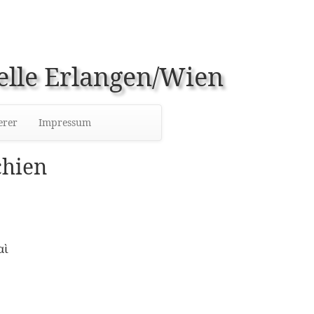
elle Erlangen/Wien
erer
Impressum
chien
αὶ