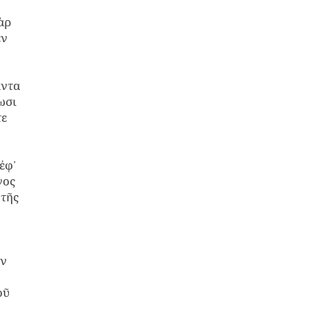
ὰρ
ἐν
άντα
ωσι
τε
ἐφ᾽
νος
 τῆς
ων
οῦ