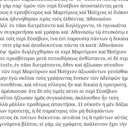
οἱ γὰρ παρ᾿ ὑμῶν τῶν περὶ Εὐσέβιον ἀποσταλέντες μετὰ
ος ὁ πρεσβύτερος καὶ Μαρτύριος καὶ ̔Ησύχιος οἱ διάκον
 οὐκ ἠδυνήθησαν πρὸς τοὺς ἐλθόντας ᾿Αθανασίου
λλ᾽ ἐν πᾶσι διετρέποντο καὶ διηλέγχοντο, τὸ τηνικαῦτα
ν συγκροτῆσαι καὶ γράψαι καὶ ᾿Αθανασίῳ τῷ ἐπισκόπῳ ε
αὶ τοῖς περὶ Εὐσέβιον, ἵνα ἐπὶ παρουσίᾳ πάντων ἡ δικαία
· τότε γὰρ καὶ ἀποδεικνύναι πάντα τὰ κατὰ ᾿Αθανάσιον
 ὑφ᾽ ἡμῶν διηλέγχθησαν οἱ περὶ Μαρτύριον καὶ ̔Ησύχιον 
ου πρεσβύτεροι μετὰ πεποιθήσεως ἀνθίσταντο, οἱ δὲ περ
εἰπεῖν, ἐν πᾶσι διετρέποντο, ὅθεν καὶ ἠξίωσαν σύνοδον
δὲ τῶν περὶ Μαρτύριον καὶ ̔Ησύχιον ἀξιωσάντων γενέσθαι
ην ἐγὼ σκῦλαι τοὺς γράψαντας ἕνεκεν τῶν ἀδελφῶν ἡ
πονθέναι, καὶ οὕτως εὔλογος ἦν καὶ δικαία ἡ προτροπή, 
ἀρέσκουσα· ὅτε δὲ οὓς ὑμεῖς αὐτοὶ οἱ περὶ Εὐσέβιον
 οὗτοι ἠξίωσαν ἡμᾶς συγκαλέσαι, ἀκόλουθον ἦν τοὺς
ἀλλὰ μᾶλλον προθύμως ἀπαντῆσαι. 11 οὐκοῦν ἡ μὲν δόξα
ων προπετής, ἡ δὲ παραίτησις τῶν μὴ θελησάντων
πτος ἐκ τούτων δείκνυται. αἰτιᾶταί τις ἃ πράττων αὐτὸς
 γινόμενα βλέποι; εἰ γάρ, ὡς γράφετε, ἀσάλευτον ἔχει τὴν