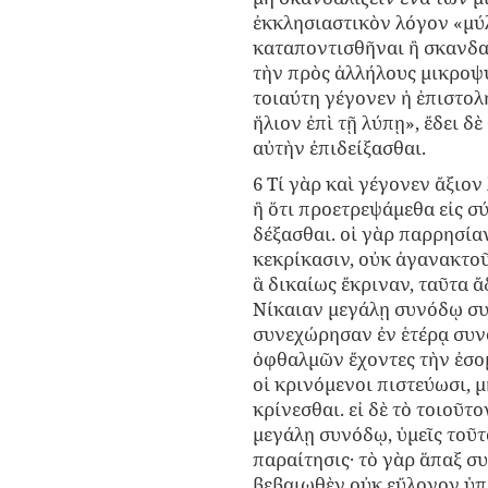
ἐκκλησιαστικὸν λόγον «μύλ
καταποντισθῆναι ἢ σκανδαλ
τὴν πρὸς ἀλλήλους μικροψ
τοιαύτη γέγονεν ἡ ἐπιστολ
ἥλιον ἐπὶ τῇ λύπῃ», ἔδει δ
αὐτὴν ἐπιδείξασθαι.
6 Τί γὰρ καὶ γέγονεν ἄξιον
ἢ ὅτι προετρεψάμεθα εἰς σ
δέξασθαι. οἱ γὰρ παρρησίαν
κεκρίκασιν, οὐκ ἀγανακτοῦσ
ἃ δικαίως ἔκριναν, ταῦτα ἄδ
Νίκαιαν μεγάλῃ συνόδῳ συ
συνεχώρησαν ἐν ἑτέρᾳ συνό
ὀφθαλμῶν ἔχοντες τὴν ἐσομ
οἱ κρινόμενοι πιστεύωσι, 
κρίνεσθαι. εἰ δὲ τὸ τοιοῦτ
μεγάλῃ συνόδῳ, ὑμεῖς τοῦτο
παραίτησις· τὸ γὰρ ἅπαξ σ
βεβαιωθὲν οὐκ εὔλογον ὑπὸ