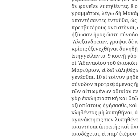
ἂν φανεῖεν λυπηθέντες. 8 
γραμμάτων, λέγω δὴ Μακάρι
ἀπαντήσαντες ἐνταῦθα, ὡς
πρεσβυτέρους ἀντιστῆναι, ἀ
ἠξίωσαν ἡμᾶς ὥστε σύνοδο
᾿Αλεξάνδρειαν, γράψαι δὲ κ
κρίσις ἐξενεχθῆναι δυνηθῇ
ἐπηγγείλαντο. 9 κοινῇ γὰρ
οἱ ᾿Αθανασίου τοῦ ἐπισκόπ
Μαρτύριον, εἰ δεῖ τἀληθὲς 
γενέσθαι. 10 εἰ τοίνυν μη
σύνοδον προτρεψάμενος ἤμ
τῶν αἰτιωμένων ἀδικίαν πε
γὰρ ἐκκλησιαστικὴ καὶ θεῷ 
ἀξιοπίστους ἡγήσασθε, καὶ
κληθέντας μὴ λυπηθῆναι, 
ἀγανάκτησις τῶν λυπηθέντ
ἀπαντῆσαι ἀπρεπὴς καὶ ὕπο
ἀποδέχεται, εἰ παρ᾽ ἑτέρου