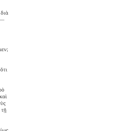
 διὰ
 ―
μεν;
 ὅτι
ρὸ
καὶ
οὺς
 τῇ
αίως