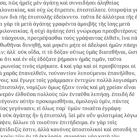
α, πῶς ἡμεῖς μὲν ἀγάπῃ καὶ συνειδήσει ἀληθείας
ιλονεικίας, καὶ οὐχ ὡς ἔπρεπεν, ἐπεστείλατε. ὑπεροψία γ
ων διὰ τῆς ἐπιστολῆς ἐδείκνυτο. ταῦτα δὲ ἀλλότρια τῆς 
ει γὰρ τὰ μετὰ ἀγάπης γραφέντα ἀμοιβῆς τῆς ἴσης μετὰ
 φιλονεικίας. ἢ οὐχὶ ἀγάπης ἐστὶ γνώρισμα πρεσβυτέρους
ς πάσχουσι, προτρέψασθαι τοὺς γράψαντας ἐλθεῖν, ἵνα π
θωθῆναι δυνηθῇ, καὶ μηκέτι μήτε οἱ ἀδελφοὶ ἡμῶν πάσχ
ν; ἀλλ᾽ οὐκ οἶδα, τί τὸ δόξαν οὕτως ὑμᾶς διατεθῆναι, ὥσ
ι ὅτι καὶ ἐν οἷς ἐδόξατε ῥήμασιν ἡμᾶς τιμᾶν, ταῦτα
ρωνείας τινὸς εἰρήκατε. 4 καὶ γὰρ καὶ οἱ πρεσβύτεροι οἱ
τὰ χαρᾶς ἐπανελθεῖν, τοὐναντίον λυπούμενοι ἐπανῆλθον, 
νοις. καὶ ἔγωγε τοῖς γράμμασιν ἐντυχὼν πολλὰ λογισάμε
πιστολήν, νομίζων ὅμως ἥξειν τινὰς καὶ μὴ χρείαν εἶναι
φανερὸν ἐλθοῦσα πολλοὺς τῶν ἐνταῦθα λυπήσῃ. ἐπειδὴ δὲ
γέγονεν αὐτὴν προκομισθῆναι, ὁμολογῶ ὑμῖν, πάντες
ίας γεγόνασιν, εἰ ὅλως παρ᾿ ὑμῶν τοιαῦτα ἐγράφη·
 οὐκ ἀγάπης ἦν ἡ ἐπιστολή. 5εἰ μὲν οὖν φιλοτιμίας λόγ
ψεν, ἄλλων τὸ τοιοῦτον ἐπιτήδευμα. ἐν γὰρ τοῖς
ἐπίδειξίς ἐστιν, ἀλλὰ κανόνες ἀποστολικοὶ καὶ σπουδὴ τ
ικρῶν τῶν ἐν τῇ ἐκκλησίᾳ. συμφέρει γὰρ κατὰ τὸν