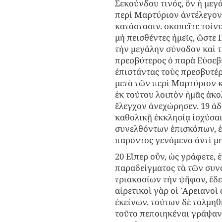
Σεκούνδου τινός, ὃν ἡ μεγά
περὶ Μαρτύριον ἀντέλεγον
κατάστασιν. σκοπεῖτε τοίνυ
μὴ πεισθέντες ἡμεῖς, ὥστε
τὴν μεγάλην σύνοδον καὶ τ
πρεσβύτερος ὁ παρὰ Εὐσεβ
ἐπιστάντας τοὺς πρεσβυτέ
μετὰ τῶν περὶ Μαρτύριον κ
ἐκ τούτου λοιπὸν ἡμᾶς ἀκο
ἔλεγχον ἀνεχώρησεν. 19 ἀδ
καθολικῇ ἐκκλησίᾳ ἰσχύσαι
συνελθόντων ἐπισκόπων, ἐὰ
παρόντος γενόμενα ἀντὶ μ
20 Εἴπερ οὖν, ὡς γράφετε,
παραδείγματος τὰ τῶν συνό
τριακοσίων τὴν ψῆφον, ἔδε
αἱρετικοὶ γὰρ οἱ ᾿Αρειανοὶ
ἐκείνων. τούτων δὲ τολμηθ
τοῦτο πεποιηκέναι γράψαντ