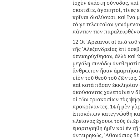
ἰσχὺν ἑκάστη σύνοδος, καὶ 
σκοπεῖτε, ἀγαπητοί, τίνες 
κρῖναι διαλύουσι. καὶ ἵνα 
τό γε τελευταῖον γενόμενον
πάντων τῶν παραλειφθέντ
12 Οἱ ᾿Αρειανοὶ οἱ ἀπὸ το
τῆς ᾿Αλεξανδρείας ἐπὶ ἀσε
ἀπεκηρύχθησαν, ἀλλὰ καὶ 
μεγάλῃ συνόδῳ ἀνεθεματίσθ
ἄνθρωπον ἦσαν ἁμαρτήσαντε
υἱὸν τοῦ θεοῦ τοῦ ζῶντος.
καὶ κατὰ πᾶσαν ἐκκλησίαν σ
ἀκούσαντας χαλεπαίνειν δί
οἱ τῶν τριακοσίων τὰς ψήφ
προκρίναντες; 14 ἡ μὲν γὰ
ἐπισκόπων κατεγνώσθη καὶ
πλείονας ἔχουσι τοὺς ὑπὲρ
ἐμαρτυρήθη ἡμῖν καὶ ἐν τῇ
ἀντειρηκώς, ᾿Αθανάσιος δ