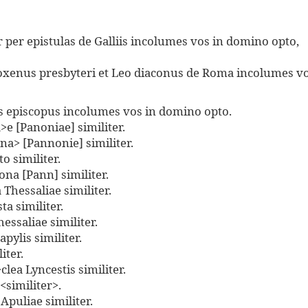
 per epistulas de Galliis incolumes vos in domino opto,
oxenus presbyteri et Leo diaconus de Roma incolumes v
s episcopus incolumes vos in domino opto.
e [Panoniae] similiter.
na> [Pannonie] similiter.
 similiter.
ona [Pann] similiter.
hessaliae similiter.
a similiter.
essaliae similiter.
pylis similiter.
iter.
lea Lyncestis similiter.
similiter>.
Apuliae similiter.