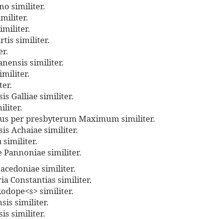
 similiter.
militer.
militer.
tis similiter.
er.
nensis similiter.
militer.
ter.
 Galliae similiter.
liter.
s per presbyterum Maximum similiter.
s Achaiae similiter.
similiter.
 Pannoniae similiter.
acedoniae similiter.
a Constantias similiter.
dope<s> similiter.
s similiter.
s similiter.