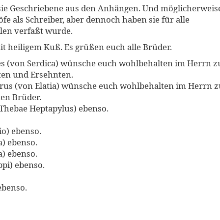
 sie Geschriebene aus den Anhängen. Und möglicherweis
öfe als Schreiber, aber dennoch haben sie für alle
len verfaßt wurde.
it heiligem Kuß. Es grüßen euch alle Brüder.
es (von Serdica) wünsche euch wohlbehalten im Herrn z
bten und Ersehnten.
orus (von Elatia) wünsche euch wohlbehalten im Herrn z
ten Brüder.
 Thebae Heptapylus) ebenso.
o) ebenso.
) ebenso.
) ebenso.
ppi) ebenso.
ebenso.