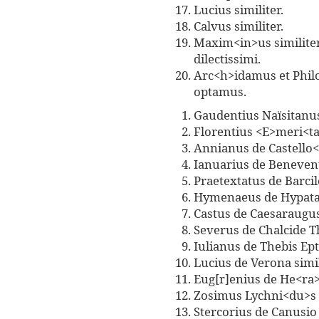
Lucius similiter.
Calvus similiter.
Maxim<in>us similiter
dilectissimi.
Arc<h>idamus et Phil
optamus.
Gaudentius Naïsitanu
Florentius <E>meri<ta>
Annianus de Castello<
Ianuarius de Benevento
Praetextatus de Barcil
Hymenaeus de Hypata T
Castus de Caesaraugust
Severus de Chalcide Th
Iulianus de Thebis Epta
Lucius de Verona simil
Eug[r]enius de He<ra>c
Zosimus Lychni<du>s <
Stercorius de Canusio 