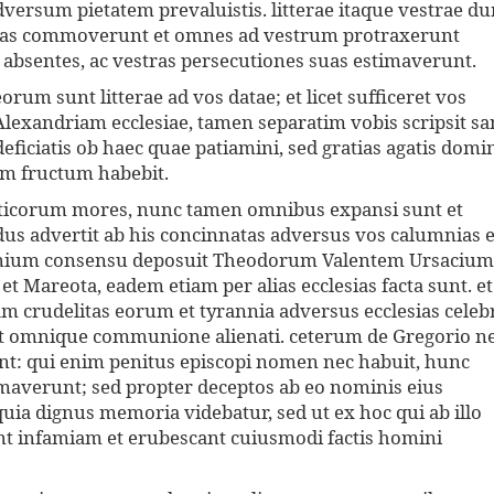
dversum pietatem prevaluistis. litterae itaque vestrae d
mas commoverunt et omnes ad vestrum protraxerunt
 absentes, ac vestras persecutiones suas estimaverunt.
orum sunt litterae ad vos datae; et licet sufficeret vos
exandriam ecclesiae, tamen separatim vobis scripsit sa
eficiatis ob haec quae patiamini, sed gratias agatis domi
um fructum habebit.
reticorum mores, nunc tamen omnibus expansi sunt et
dus advertit ab his concinnatas adversus vos calumnias e
mnium consensu deposuit Theodorum Valentem Ursacium
t Mareota, eadem etiam per alias ecclesias facta sunt. et
am crudelitas eorum et tyrannia adversus ecclesias celebr
unt omnique communione alienati. ceterum de Gregorio n
t: qui enim penitus episcopi nomen nec habuit, hunc
averunt; sed propter deceptos ab eo nominis eius
ia dignus memoria videbatur, sed ut ex hoc qui ab illo
nt infamiam et erubescant cuiusmodi factis homini