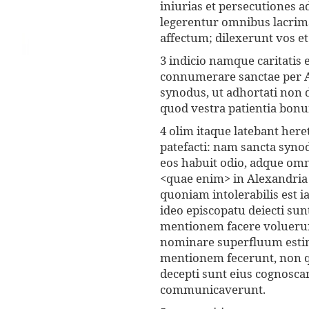
iniurias et persecutiones a
legerentur omnibus lacri
affectum; dilexerunt vos et
3 indicio namque caritatis e
connumerare sanctae per Al
synodus, ut adhortati non d
quod vestra patientia bon
4 olim itaque latebant he
patefacti: nam sancta syno
eos habuit odio, adque o
<quae enim> in Alexandria e
quoniam intolerabilis est i
ideo episcopatu deiecti s
mentionem facere voluerun
nominare superfluum estim
mentionem fecerunt, non qu
decepti sunt eius cognosca
communicaverunt.