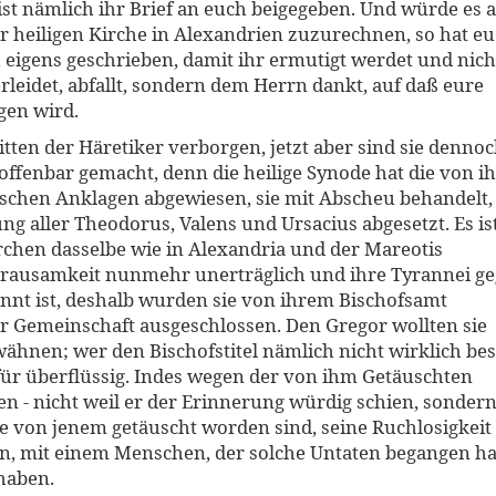
ist nämlich ihr Brief an euch beigegeben. Und würde es 
er heiligen Kirche in Alexandrien zuzurechnen, so hat e
 eigens geschrieben, damit ihr ermutigt werdet und nich
rleidet, abfallt, sondern dem Herrn dankt, auf daß eure
gen wird.
tten der Häretiker verborgen, jetzt aber sind sie denno
 offenbar gemacht, denn die heilige Synode hat die von i
schen Anklagen abgewiesen, sie mit Abscheu behandelt,
 aller Theodorus, Valens und Ursacius abgesetzt. Es is
rchen dasselbe wie in Alexandria und der Mareotis
Grausamkeit nunmehr unerträglich und ihre Tyrannei g
nnt ist, deshalb wurden sie von ihrem Bischofsamt
r Gemeinschaft ausgeschlossen. Den Gregor wollten sie
hnen; wer den Bischofstitel nämlich nicht wirklich bes
für überflüssig. Indes wegen der von ihm Getäuschten
 - nicht weil er der Erinnerung würdig schien, sonder
ie von jenem getäuscht worden sind, seine Ruchlosigkeit
, mit einem Menschen, der solche Untaten begangen ha
haben.