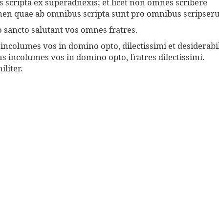
s scripta ex superadnexis; et licet non omnes scribere
men quae ab omnibus scripta sunt pro omnibus scripseru
o sancto salutant vos omnes fratres.
ncolumes vos in domino opto, dilectissimi et desiderabil
 incolumes vos in domino opto, fratres dilectissimi.
liter.