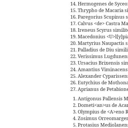
Hermogenes de Syceono
Thrypho de Macaria si
Paregorius Scupinus si
Calvus <de> Castra Mar
Ireneus Scyrus similit
Macedonius <U>l[y]pia
Martyrius Naupactis si
Palladius de Diu simili
Verissimus Lugdunensis
Ursacius Brixensis simi
Amantius Viminacensu
Alexander Cyparissensi
Eutychius de Mothona 
Aprianus de Petabione
Antigonus Pallensis M
Dometi<an>us de Acari
Olympius de <A>eno Ro
Zosimus Orreomargensi
Protasius Mediolanensi