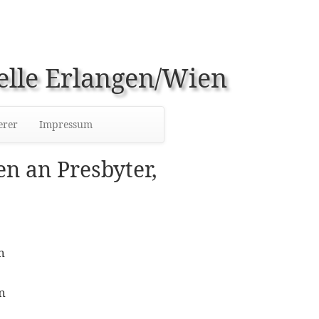
elle Erlangen/Wien
erer
Impressum
en an Presbyter,
m
n