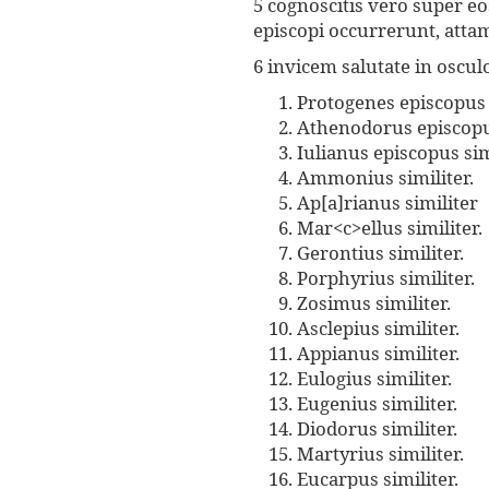
5 cognoscitis vero super eo
episcopi occurrerunt, atta
6 invicem salutate in oscul
Protogenes episcopus i
Athenodorus episcopus
Iulianus episcopus simi
Ammonius similiter.
Ap[a]rianus similiter
Mar<c>ellus similiter.
Gerontius similiter.
Porphyrius similiter.
Zosimus similiter.
Asclepius similiter.
Appianus similiter.
Eulogius similiter.
Eugenius similiter.
Diodorus similiter.
Martyrius similiter.
Eucarpus similiter.