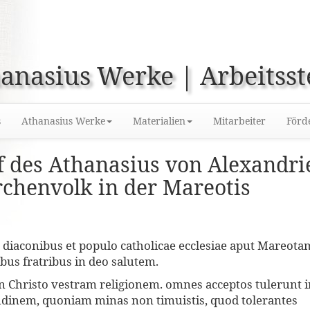
anasius Werke | Arbeitsst
s
Athanasius Werke
Materialien
Mitarbeiter
Förd
ef des Athanasius von Alexandri
chenvolk in der Mareotis
t diaconibus et populo catholicae ecclesiae aput Mareota
ibus fratribus in deo salutem.
in Christo vestram religionem. omnes acceptos tulerunt i
dinem, quoniam minas non timuistis, quod tolerantes