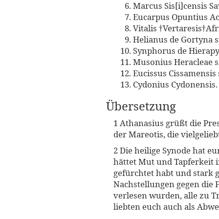
Marcus Sis[i]censis Sav
Eucarpus Opuntius Ach
Vitalis †Vertaresis†Afri
Helianus de Gortyna si
Synphorus de Hierapyt
Musonius Heracleae si
Eucissus Cissamensis s
Cydonius Cydonensis.
Übersetzung
1 Athanasius grüßt die Pre
der Mareotis, die vielgelie
2 Die heilige Synode hat eur
hättet Mut und Tapferkeit i
gefürchtet habt und stark 
Nachstellungen gegen die F
verlesen wurden, alle zu T
liebten euch auch als Abwe