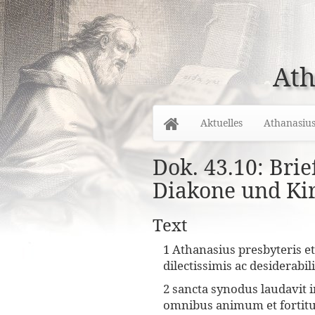
Ath
Home
Aktuelles
Athanasiu
Dok. 43.10: Bri
Diakone und Kir
Text
1 Athanasius presbyteris e
dilectissimis ac desiderabil
2 sancta synodus laudavit 
omnibus animum et fortitu