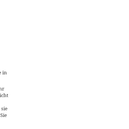
 in
hr
icht
 sie
Sie