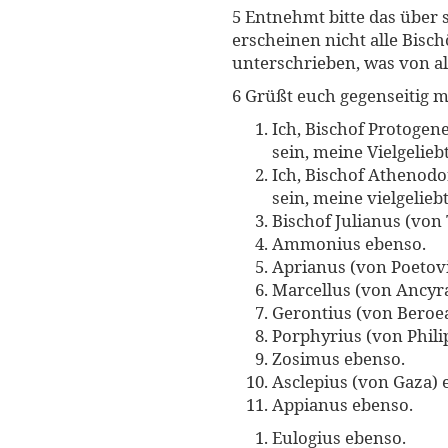
5 Entnehmt bitte das über
erscheinen nicht alle Bisch
unterschrieben, was von al
6 Grüßt euch gegenseitig m
Ich, Bischof Protogen
sein, meine Vielgelie
Ich, Bischof Athenod
sein, meine vielgelieb
Bischof Julianus (von
Ammonius ebenso.
Aprianus (von Poetovi
Marcellus (von Ancyra
Gerontius (von Beroea
Porphyrius (von Phili
Zosimus ebenso.
Asclepius (von Gaza) 
Appianus ebenso.
Eulogius ebenso.