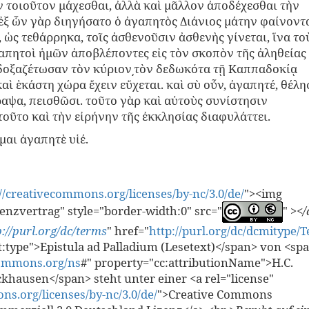
ν τοιοῦ­τον μάχεσθαι, ἀλλὰ καὶ μᾶλλον ἀποδέχεσθαι τὴν
ἐξ ὧν γὰρ διηγήσατο ὁ ἀγαπητὸς Διάνιος μάτην φαίνοντ
 ὡς τεθάρ­ρηκα, τοῖς ἀσθενοῦσιν ἀσθενὴς γίνεται, ἵνα το
γα­πητοὶ ἡμῶν ἀποβλέποντες εἰς τὸν σκοπὸν τῆς ἀληθείας
 δοξαζέτωσαν τὸν κύριον͵τὸν δεδωκότα τῇ Καππαδοκίᾳ
καὶ ἑκάστη χώρα ἔχειν εὔχεται. καὶ σὺ οὖν, ἀγαπητέ, θέλ
ραψα, πεισθῶσι. τοῦτο γὰρ καὶ αὐτοὺς συνίστησιν
οῦτο καὶ τὴν εἰρήνην τῆς ἐκκλησίας διαφυλάττει.
μαι ἀγαπητὲ υἱέ.
//creativecommons.org/licenses/by-nc/3.0/de/
"><img
nzvertrag" style="border-width:0" src="
"
></
p://purl.org/dc/terms
" href="
http://purl.org/dc/dcmitype/T
ct:type">Epistula ad Palladium (Lesetext)</span> von <sp
commons.org/ns
#" property="cc:attributionName">H.C.
ckhausen</span> steht unter einer <a rel="license"
ns.org/licenses/by-nc/3.0/de/
">Creative Commons