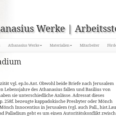
anasius Werke | Arbeitsst
s
Athanasius Werke
Materialien
Mitarbeiter
Förd
ladium
ität vgl. ep.Io.Ant. Obwohl beide Briefe nach Jerusalem
zten Lebensjahre des Athanasius fallen und Basilius von
 haben sie unterschiedliche Anlässe. Adressat dieses
, ep. 258f. bezeugte kappadokische Presbyter oder Mönch
 Mönch Innocentius in Jerusalem (vgl. auch Pall., hist.Lau
a ad Palladium geht es um einen Autoritätskonflikt zwisc