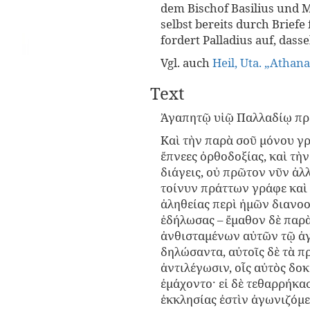
dem Bischof Basilius und 
selbst bereits durch Briefe 
fordert Palladius auf, dasse
Vgl. auch
Heil, Uta. „Athana
Text
Ἀγαπητῷ υἱῷ Παλλαδίῳ πρε
Καὶ τὴν παρὰ σοῦ μόνου γρ
ἔπνεες ὀρθοδοξίας, καὶ τὴν
διάγεις, οὐ πρῶτον νῦν ἀλ
τοίνυν πράττων γράφε καὶ γ
ἀληθείας περὶ ἡμῶν διανοο
ἐδήλωσας – ἔμαθον δὲ παρ
ἀνθισταμένων αὐτῶν τῷ ἀγ
δηλώσαντα, αὐτοῖς δὲ τὰ π
ἀντιλέγωσιν, οἷς αὐτὸς δοκ
ἐμάχοντο· εἰ δὲ τεθαρρήκασ
ἐκκλησίας ἐστὶν ἀγωνιζόμε