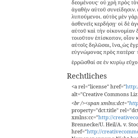
δεομένους· οὐ χρὴ πρὸς τὸ
ἀγαθὴν αὐτοῦ συνείδησιν. 
λυπούμενοι. αὐτὸς μὲν γάρ,
ἀσθενεῖς κερδή­σῃ· οἱ δὲ ἀ
αὐτοῦ καὶ τὴν οἰκονο­μίαν
τοιοῦτον ἐπίσκο­πον, οἷον 
αὐτοῖς δηλῶσαι, ἵνα,͵ὡς ἔγ
εὐγνώμονας πρὸς πατέρα· τ
ἐρρῶσθαί σε ἐν κυρίῳ εὔχο
Rechtliches
<a rel="license" href="
http:
alt="Creative Commons Lize
<br /><span xmlns:dct="
htt
property="dct:title" rel="d
xmlns:cc="
http://creative
Brennecke/U. Heil/A. v. Sto
href="
http://creativecommo