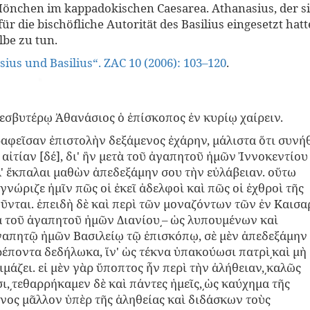
Mönchen im kappadokischen Caesa­rea. Athanasius, der s
für die bischöfliche Autorität des Basilius einge­setzt hatt
lbe zu tun.
sius und Basilius“. ZAC 10 (2006): 103–120
.
σβυτέρῳ Ἀθανάσιος ὁ ἐπίσκοπος ἐν κυρίῳ χαί­ρειν.
αφεῖσαν ἐπιστολὴν δεξάμενος ἐχάρην, μάλιστα ὅτι συνή
 αἰτίαν [δέ], δι' ἣν μετὰ τοῦ ἀγαπητοῦ ἡμῶν Ἰννοκεντίου
λ' ἔκπαλαι μαθὼν ἀπεδεξάμην σου τὴν εὐλάβειαν. οὕτω
νώριζε ἡμῖν πῶς οἱ ἐκεῖ ἀδελφοὶ καὶ πῶς οἱ ἐχθροὶ τῆς
ῦνται. ἐπειδὴ δὲ καὶ περὶ τῶν μοναζόντων τῶν ἐν Καισα
ὰ τοῦ ἀγαπητοῦ ἡμῶν Διανίου͵– ὡς λυπουμένων καὶ
απητῷ ἡμῶν Βασιλείῳ τῷ ἐπισκόπῳ, σὲ μὲν ἀπεδεξάμην
ρέποντα δεδήλωκα, ἵν' ὡς τέκνα ὑπακούωσι πατρὶ͵καὶ μὴ
ιμάζει. εἰ μὲν γὰρ ὕποπτος ἦν περὶ τὴν ἀλήθει­αν,͵καλῶς
ι,͵τε­θαρρήκαμεν δὲ καὶ πάντες ἡμεῖς,͵ὡς καύχημα τῆς
νος μᾶλλον ὑπὲρ τῆς ἀληθείας καὶ διδάσκων τοὺς