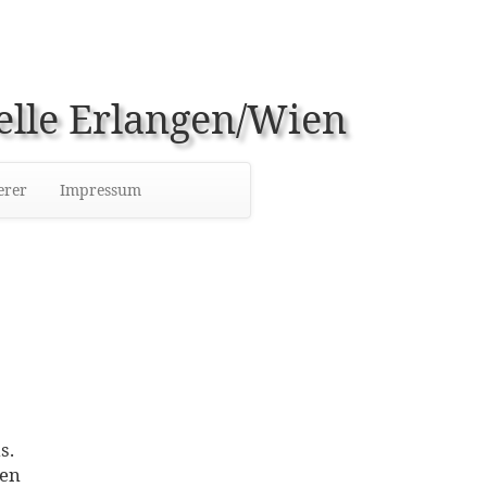
elle Erlangen/Wien
erer
Impressum
s.
hen